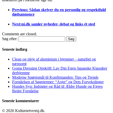
Previous: Sådan skriver du en personlig og respektfuld
dødsannonce
Next:ni.dk samler nyheder, debat og links ét sted
Comments are closed.
Søg efter:
Seneste indlæg
Clean og pleje af aluminium i hjemmet – naturligt og
nænsomt
Goma Dressing Opskrift: Lav Din Egen Japanske Klassiker
derhjemme
Moderne Spørgsmål til Konfirmanden: Tips og Trends
Forståelsen af Søgetermer: “Asjer” og Dets Forvekslinger
Hundes Syn: Indsigter og Råd til Ældre Hunde og Ejeres
Bedre Forståelse
Seneste kommentarer
© 2026 Kulturnetvestsj.dk.