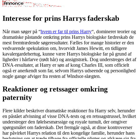
Interesse for prins Harrys faderskab
Når man søger på “
hvem er far til prins Harry
“, dominerer teorier og
dramatiske påstande omkring prins Harrys biologiske fædreskab de
mest fremtrædende søgeresultater. Fælles for mange historier er den
vedvarende spekulation om, hvorvidt James Hewitt, en tidligere
kavalergardehertug, kunne være Harrys biologiske far på grund af
ligheder i hårfarve (rødt hår) og ansigtstræk. Dog understreges det af
DNA-resultater, at Harry er søn af kong Charles III, som officielt
også er anerkendt som far, selvom Harrys udseende og personlighed
nogle gange afviger fra resten af Windsor-slægten.
Reaktioner og retssager omkring
paternity
Flere kilder beskriver dramatiske reaktioner fra Harry selv, herunder
en påstået afvisning af visse DNA-tests og en retssagstrussel, hvilket
understreger den følelsesmæssige og royale tumult, der omgiver
spørgsmålet om faderskab. Det fremgår også, at disse kontroverser
har påvirket Harrys relation til den kongelige familie, herunder hans
beslutning om at træde tilbage fra officielle pligter og afskære sig fra