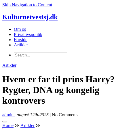
Skip Navigation to Content
Kulturnetvestsj.dk
Om os
Privatlivspolitik
Forside
Artikler
Artikler
Hvem er far til prins Harry?
Rygter, DNA og kongelig
kontrovers
admin
|
august 12th-2025
| No Comments
Home
≫
Artikler
≫