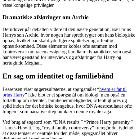
visse kongelige privilegier.
Dramatiske afsløringer om Archie
Derudover går debatten videre til den næste generation, især prins
Harrys søn Archie, hvor nogen har spredt rygter om hans biologiske
ophav, hvilket har skabt yderligere splittelser og offentlig
opmærksomhed. Disse elementer kobles ofte sammen med
kontroverser om racemæssige og familiære dynamikker, som også
har været genstand for interviews og afsløringer fra Harry og
hertuginde Meghan.
En sag om identitet og familiebånd
I essensen viser søgeresultaterne, at spørgsmålet “
hvem er far til
prins Harry
” ikke blot er et spørgsmål om biologi, men også en
fortælling om identitet, familiehemmeligheder, offentligt pres og
splid inden for det britiske kongehus, hvor DNA-testresultater ofte
fungerer som narrative drejepunkter i denne royale saga.
Ved brug af søgeord som “DNA results,” “Prince Harry paternity,”
“James Hewitt,” og “royal family controversy” fremgår det tydeligt,
at disse temaer er centrale for den måde, spørgsmålet bliver
diskuteret på i medierne lige nu.