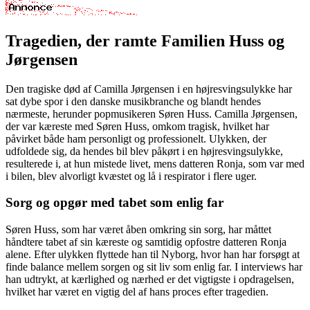
Tragedien, der ramte Familien Huss og
Jørgensen
Den tragiske død af Camilla Jørgensen i en højresvingsulykke har
sat dybe spor i den danske musikbranche og blandt hendes
nærmeste, herunder popmusikeren Søren Huss. Camilla Jørgensen,
der var kæreste med Søren Huss, omkom tragisk, hvilket har
påvirket både ham personligt og professionelt. Ulykken, der
udfoldede sig, da hendes bil blev påkørt i en højresvingsulykke,
resulterede i, at hun mistede livet, mens datteren Ronja, som var med
i bilen, blev alvorligt kvæstet og lå i respirator i flere uger.
Sorg og opgør med tabet som enlig far
Søren Huss, som har været åben omkring sin sorg, har måttet
håndtere tabet af sin kæreste og samtidig opfostre datteren Ronja
alene. Efter ulykken flyttede han til Nyborg, hvor han har forsøgt at
finde balance mellem sorgen og sit liv som enlig far. I interviews har
han udtrykt, at kærlighed og nærhed er det vigtigste i opdragelsen,
hvilket har været en vigtig del af hans proces efter tragedien.