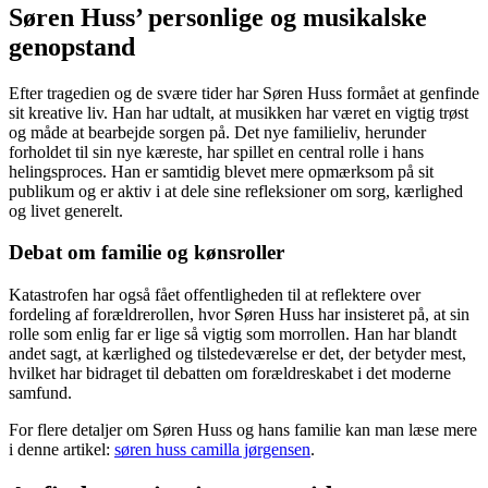
Søren Huss’ personlige og musikalske
genopstand
Efter tragedien og de svære tider har Søren Huss formået at genfinde
sit kreative liv. Han har udtalt, at musikken har været en vigtig trøst
og måde at bearbejde sorgen på. Det nye familieliv, herunder
forholdet til sin nye kæreste, har spillet en central rolle i hans
helingsproces. Han er samtidig blevet mere opmærksom på sit
publikum og er aktiv i at dele sine refleksioner om sorg, kærlighed
og livet generelt.
Debat om familie og kønsroller
Katastrofen har også fået offentligheden til at reflektere over
fordeling af forældrerollen, hvor Søren Huss har insisteret på, at sin
rolle som enlig far er lige så vigtig som morrollen. Han har blandt
andet sagt, at kærlighed og tilstedeværelse er det, der betyder mest,
hvilket har bidraget til debatten om forældreskabet i det moderne
samfund.
For flere detaljer om Søren Huss og hans familie kan man læse mere
i denne artikel:
søren huss camilla jørgensen
.