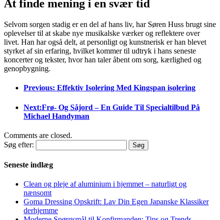
At finde mening i en svær tid
Selvom sorgen stadig er en del af hans liv, har Søren Huss brugt sine
oplevelser til at skabe nye musikalske værker og reflektere over
livet. Han har også delt, at personligt og kunstnerisk er han blevet
styrket af sin erfaring, hvilket kommer til udtryk i hans seneste
koncerter og tekster, hvor han taler åbent om sorg, kærlighed og
genopbygning.
Previous: Effektiv Isolering Med Kingspan isolering
Next:Frø- Og Såjord – En Guide Til Specialtilbud På
Michael Handyman
Comments are closed.
Søg efter:
Seneste indlæg
Clean og pleje af aluminium i hjemmet – naturligt og
nænsomt
Goma Dressing Opskrift: Lav Din Egen Japanske Klassiker
derhjemme
Moderne Spørgsmål til Konfirmanden: Tips og Trends