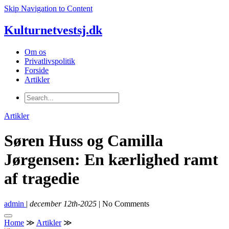
Skip Navigation to Content
Kulturnetvestsj.dk
Om os
Privatlivspolitik
Forside
Artikler
Artikler
Søren Huss og Camilla
Jørgensen: En kærlighed ramt
af tragedie
admin
|
december 12th-2025
| No Comments
Home
≫
Artikler
≫